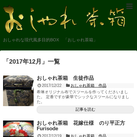
おしゃれな現代風多目的BOX 「おしゃれ茶箱」
「
2017年12月
」
一覧
おしゃれ茶箱 生徒作品
2017/12/22
おしゃれ茶箱 作品
希琳オリジナル布でスツールを作ってくださいまし
た。 定番ですが豪華でシックなスツールになりまし
た。
記事を読む
おしゃれ茶箱 花嫁仕様 のり平正方
Furisode
2017/12/19
おしゃれ茶箱 作品