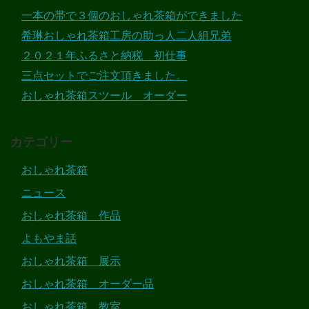
一本の帯で３個のおしゃれ茶箱ができました
希琳おしゃれ茶箱工房の助っ人二人組兄弟
２０２１年ふるさと納税 初仕事
三点セットでご注文頂きました。
おしゃれ茶箱スツール オーダー
カテゴリー
おしゃれ茶箱
ニュース
おしゃれ茶箱 作品
よもやま話
おしゃれ茶箱 展示
おしゃれ茶箱 オーダー品
おしゃれ茶箱 教室