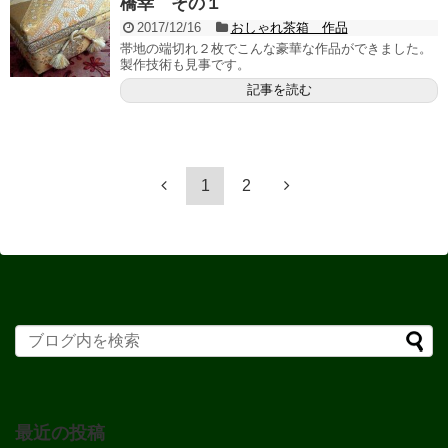
橋幸 その１
2017/12/16
おしゃれ茶箱 作品
帯地の端切れ２枚でこんな豪華な作品ができました。
製作技術も見事です。
記事を読む
1
2
最近の投稿