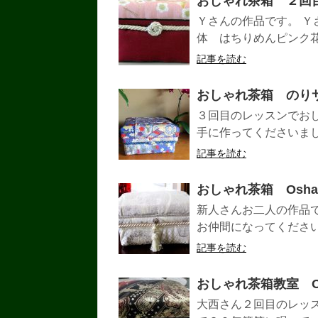
おしゃれ茶箱 ２回
Ｙさんの作品です。 Ｙ
体 はちりめんピンク
記事を読む
おしゃれ茶箱 のり
３回目のレッスンでお
手に作ってくださいま
記事を読む
おしゃれ茶箱 Oshare-
新人さんお二人の作品で
お仲間になってください
記事を読む
おしゃれ茶箱教室 Osh
大西さん２回目のレッ