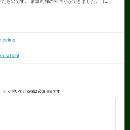
たものです。 豪華絢爛の外回りができました。（...
eting
-school
。
※
が付いている欄は必須項目です