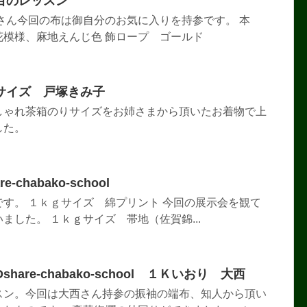
目のレッスン
さん今回の布は御自分のお気に入りを持参です。 本
花模様、麻地えんじ色 飾ロープ ゴールド
サイズ 戸塚きみ子
しゃれ茶箱のりサイズをお姉さまから頂いたお着物で上
した。
chabako-school
す。 １ｋｇサイズ 綿プリント 今回の展示会を観て
ました。 １ｋｇサイズ 帯地（佐賀錦...
are-chabako-school １Ｋいおり 大西
スン。今回は大西さん持参の振袖の端布、知人から頂い