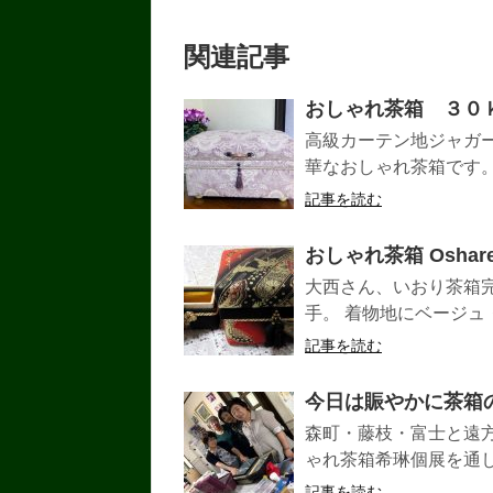
関連記事
おしゃれ茶箱 ３０
高級カーテン地ジャガ
華なおしゃれ茶箱です。 
記事を読む
おしゃれ茶箱 Oshare-
大西さん、いおり茶箱
手。 着物地にベージュ
記事を読む
今日は賑やかに茶箱のレッ
森町・藤枝・富士と遠
ゃれ茶箱希琳個展を通
記事を読む