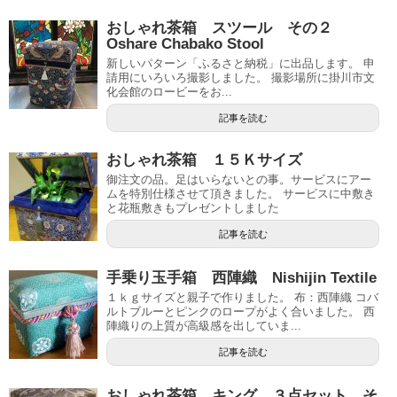
おしゃれ茶箱 スツール その２
Oshare Chabako Stool
新しいパターン「ふるさと納税」に出品します。 申
請用にいろいろ撮影しました。 撮影場所に掛川市文
化会館のロービーをお...
記事を読む
おしゃれ茶箱 １５Ｋサイズ
御注文の品。足はいらないとの事。サービスにアー
ムを特別仕様させて頂きました。 サービスに中敷き
と花瓶敷きもプレゼントしました
記事を読む
手乗り玉手箱 西陣織 Nishijin Textile
１ｋｇサイズと親子で作りました。 布：西陣織 コバ
ルトブルーとピンクのロープがよく合いました。 西
陣織りの上質が高級感を出していま...
記事を読む
おしゃれ茶箱 キング ３点セット そ