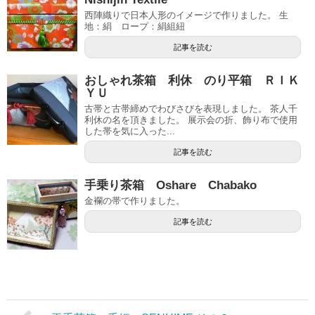
西陣織りで日本人形のイメージで作りました。 生
地：絹 ロープ：絹組紐
記事を読む
おしゃれ茶箱 利休 のり平箱 ＲＩＫ
ＹＵ
古帯と古帯締めでわびさびを表現しました。 茶人千
利休の名を頂きました。 展示会の折、飾り布で使用
した帯を気に入った...
記事を読む
手乗り茶箱 Oshare Chabako
金襴の帯で作りました。
記事を読む