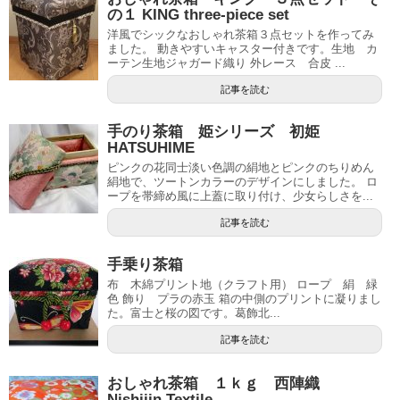
の１ KING three-piece set
洋風でシックなおしゃれ茶箱３点セットを作ってみ
ました。 動きやすいキャスター付きです。生地 カ
ーテン生地ジャガード織り 外レース 合皮 ...
記事を読む
手のり茶箱 姫シリーズ 初姫
HATSUHIME
ピンクの花同士淡い色調の絹地とピンクのちりめん
絹地で、ツートンカラーのデザインにしました。 ロ
ープを帯締め風に上蓋に取り付け、少女らしさを...
記事を読む
手乗り茶箱
布 木綿プリント地（クラフト用） ロープ 絹 緑
色 飾り プラの赤玉 箱の中側のプリントに凝りまし
た。富士と桜の図です。葛飾北...
記事を読む
おしゃれ茶箱 １ｋｇ 西陣織
Nishijin Textile