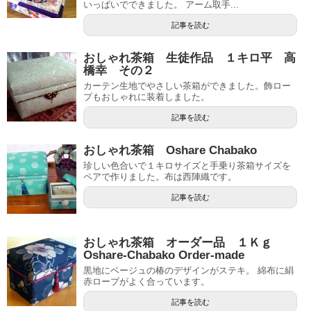
いっぱいでできました。 アーム取手...
記事を読む
おしゃれ茶箱 生徒作品 １キロ平 高
橋幸 その２
カーテン生地でやさしい茶箱ができました。飾ロー
プもおしゃれに装着しました。
記事を読む
おしゃれ茶箱 Oshare Chabako
珍しい色合いで１キロサイズと手乗り茶箱サイズを
ペアで作りました。布は西陣織です。
記事を読む
おしゃれ茶箱 オーダー品 １Ｋｇ
Oshare-Chabako Order-made
黒地にベージュの椿のデザインがステキ。 綿布に絹
赤ロープがよく合っています。
記事を読む