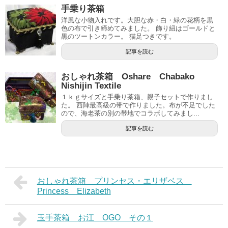
手乗り茶箱
洋風な小物入れです。大胆な赤・白・緑の花柄を黒
色の布で引き締めてみました。 飾り紐はゴールドと
黒のツートンカラー。 猫足つきです。
記事を読む
おしゃれ茶箱 Oshare Chabako
Nishijin Textile
１ｋｇサイズと手乗り茶箱、親子セットで作りまし
た。 西陣最高級の帯で作りました。布が不足でした
ので、海老茶の別の帯地でコラボしてみまし...
記事を読む
おしゃれ茶箱 プリンセス・エリザベス
Princess Elizabeth
玉手茶箱 お江 OGO その１