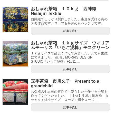
おしゃれ茶箱 １０ｋｇ 西陣織
Nishijin Textile
西陣織でしっかり製作しました。審査を受ける為の
デモ作品です。ロープも帯締めもバッチリです。
記事を読む
おしゃれ茶箱 １ｋｇサイズ ウィリア
ムモーリス「いちご泥棒」モスグリーン
１ｋｇサイズで品良く作ってみました。とても素敵
にできました。 生地：MORRIS DESIGN
STUDIO「いちご泥棒」F1011 ...
記事を読む
玉手茶箱 市川久子 Present to a
grandchild
お孫様の七五三の着物で可愛らしい手作り玉手箱を
作ってくださいました。 【本体】生地：絹友禅 タ
ッセル：絹小サイズ ロープ：絹小ローズ ...
記事を読む