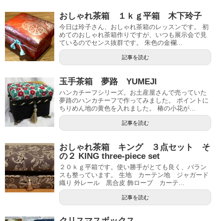
おしゃれ茶箱 １ｋｇ平箱 木下玲子
今日は玲子さん、おしゃれ茶箱のレッスンです。 初
めてのおしゃれ茶箱作りですが、いつも展示会で見
ているのでセンス抜群です。 朱色の金襴...
記事を読む
玉手茶箱 夢路 YUMEJI
ハンカチーフシリーズ。お土産屋さんで売っていた
夢路のハンカチーフで作ってみました。 ポイントに
ちりめん地の黄色を入れました。 椿の小花が...
記事を読む
おしゃれ茶箱 キング ３点セット そ
の２ KING three-piece set
２０ｋｇ平箱です。使い勝手がとても良く、バラン
スも整っています。 生地 カーテン地 ジャガード
織り 外レール 黒合皮 飾ロープ カーテ...
記事を読む
クリスマスボックス